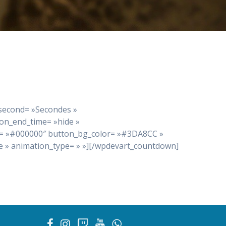
_second= »Secondes »
ion_end_time= »hide »
or= »#000000″ button_bg_color= »#3DA8CC »
ce » animation_type= » »][/wpdevart_countdown]