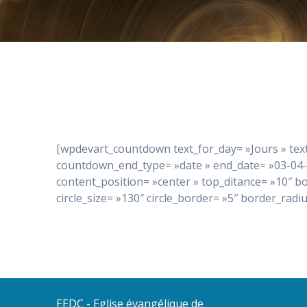
[wpdevart_countdown text_for_day= »Jours » tex
countdown_end_type= »date » end_date= »03-04-2
content_position= »center » top_ditance= »10″
circle_size= »130″ circle_border= »5″ border_r
EEDC - Eglise évangélique de