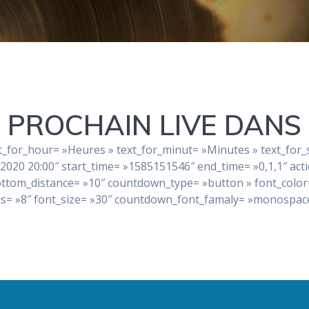
PROCHAIN LIVE DANS
t_for_hour= »Heures » text_for_minut= »Minutes » text_for
020 20:00″ start_time= »1585151546″ end_time= »0,1,1″ act
 bottom_distance= »10″ countdown_type= »button » font_col
adius= »8″ font_size= »30″ countdown_font_famaly= »monospa