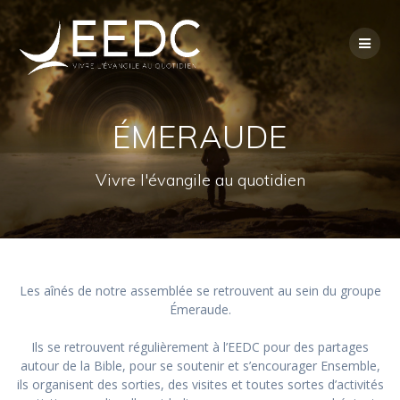
Skip
to
content
ÉMERAUDE
Vivre l'évangile au quotidien
Les aînés de notre assemblée se retrouvent au sein du groupe
Émeraude.
Ils se retrouvent régulièrement à l’EEDC pour des partages
autour de la Bible, pour se soutenir et s’encourager Ensemble,
ils organisent des sorties, des visites et toutes sortes d’activités